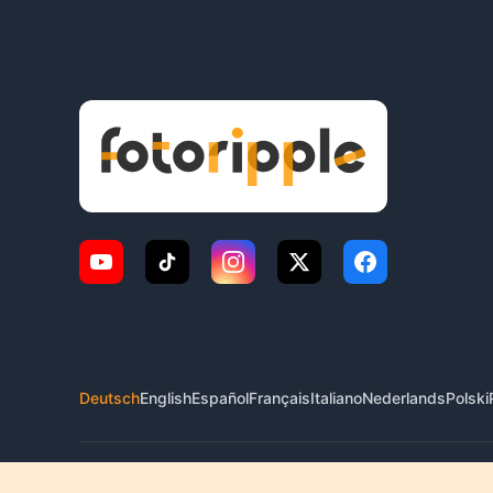
Deutsch
English
Español
Français
Italiano
Nederlands
Polski
© 2026 FotoRipple. Alle Rechte vorbehalten.