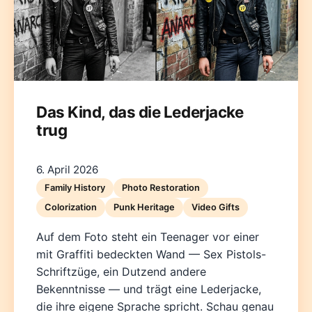
Das Kind, das die Lederjacke
trug
Deutsch
English
Español
Français
Italiano
Nederlands
Polski
Português
한국어
日本語
6. April 2026
Family History
Photo Restoration
Colorization
Punk Heritage
Video Gifts
Auf dem Foto steht ein Teenager vor einer
mit Graffiti bedeckten Wand — Sex Pistols-
Schriftzüge, ein Dutzend andere
Bekenntnisse — und trägt eine Lederjacke,
die ihre eigene Sprache spricht. Schau genau