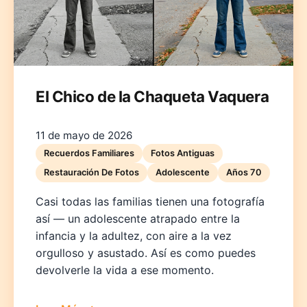
El Chico de la Chaqueta Vaquera
Deutsch
English
Español
Français
Italiano
11 de mayo de 2026
Recuerdos Familiares
Fotos Antiguas
Nederlands
Polski
Português
한국어
日本語
Restauración De Fotos
Adolescente
Años 70
Casi todas las familias tienen una fotografía
así — un adolescente atrapado entre la
infancia y la adultez, con aire a la vez
orgulloso y asustado. Así es como puedes
devolverle la vida a ese momento.