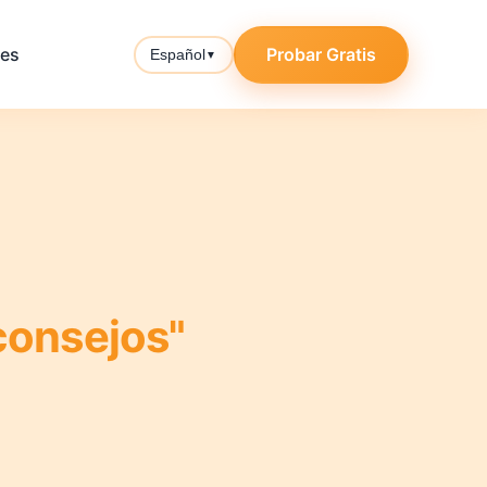
tes
Probar Gratis
Español
▼
consejos"