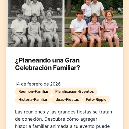
Deutsch
English
Español
Français
Italiano
¿Planeando una Gran
Celebración Familiar?
Nederlands
Polski
Português
한국어
日本語
14 de febrero de 2026
Reunion-Familiar
Planificacion-Eventos
Historia-Familiar
Ideas-Fiestas
Foto-Ripple
Las reuniones y las grandes fiestas se tratan
de conexión. Descubre cómo agregar
historia familiar animada a tu evento puede