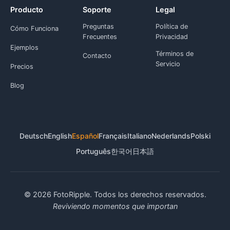
Producto
Soporte
Legal
Preguntas
Política de
Cómo Funciona
Frecuentes
Privacidad
Ejemplos
Términos de
Contacto
Servicio
Precios
Blog
Deutsch
English
Español
Français
Italiano
Nederlands
Polski
Português
한국어
日本語
© 2026 FotoRipple. Todos los derechos reservados.
Reviviendo momentos que importan