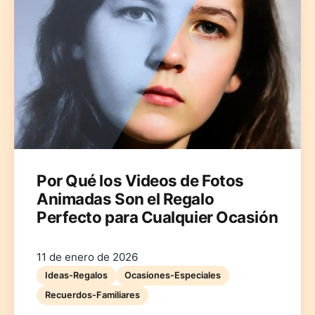
Deutsch
English
Español
Français
Italiano
Nederlands
Polski
Português
한국어
日本語
Por Qué los Videos de Fotos
Animadas Son el Regalo
Perfecto para Cualquier Ocasión
11 de enero de 2026
Ideas-Regalos
Ocasiones-Especiales
Recuerdos-Familiares