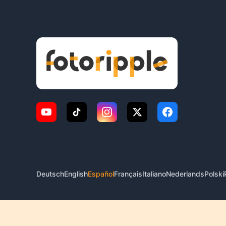
Deutsch
English
Español
Français
Italiano
Nederlands
Polski
© 2026 FotoRipple. Todos los derechos reservados.