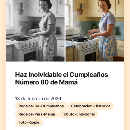
Deutsch
English
Español
Français
Italiano
Nederlands
Polski
Português
한국어
日本語
Haz Inolvidable el Cumpleaños
Número 80 de Mamá
13 de febrero de 2026
Regalos-De-Cumpleanos
Celebracion-Historica
Regalos-Para-Mama
Tributo-Emocional
Foto-Ripple