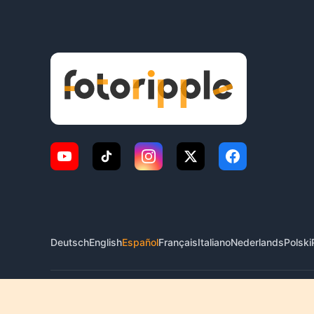
Deutsch
English
Español
Français
Italiano
Nederlands
Polski
© 2026 FotoRipple. Todos los derechos reservados.