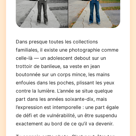
Dans presque toutes les collections
familiales, il existe une photographie comme
Deutsch
English
Español
Français
Italiano
celle-là — un adolescent debout sur un
trottoir de banlieue, sa veste en jean
Nederlands
Polski
Português
한국어
日本語
boutonnée sur un corps mince, les mains
enfouies dans les poches, plissant les yeux
contre la lumière. L’année se situe quelque
part dans les années soixante-dix, mais
l’expression est intemporelle : une part égale
de défi et de vulnérabilité, un être suspendu
exactement au bord de ce qu’il va devenir.