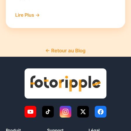
Lire Plus →
← Retour au Blog
Produit
Support
Légal