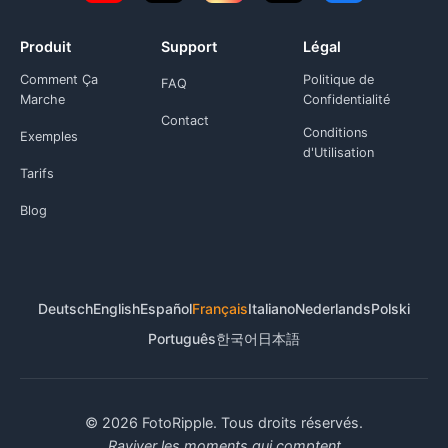
Produit
Support
Légal
Comment Ça
Politique de
FAQ
Marche
Confidentialité
Contact
Conditions
Exemples
d'Utilisation
Tarifs
Blog
Deutsch
English
Español
Français
Italiano
Nederlands
Polski
Português
한국어
日本語
© 2026 FotoRipple. Tous droits réservés.
Raviver les moments qui comptent