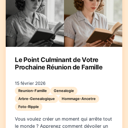
Deutsch
English
Español
Français
Italiano
Le Point Culminant de Votre
Prochaine Réunion de Famille
Nederlands
Polski
Português
한국어
日本語
15 février 2026
Reunion-Famille
Genealogie
Arbre-Genealogique
Hommage-Ancetre
Foto-Ripple
Vous voulez créer un moment qui arrête tout
le monde ? Apprenez comment dévoiler un