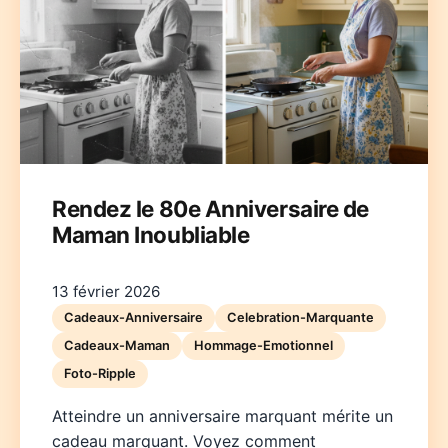
Deutsch
English
Español
Français
Italiano
Rendez le 80e Anniversaire de
Maman Inoubliable
Nederlands
Polski
Português
한국어
日本語
13 février 2026
Cadeaux-Anniversaire
Celebration-Marquante
Cadeaux-Maman
Hommage-Emotionnel
Foto-Ripple
Atteindre un anniversaire marquant mérite un
cadeau marquant. Voyez comment