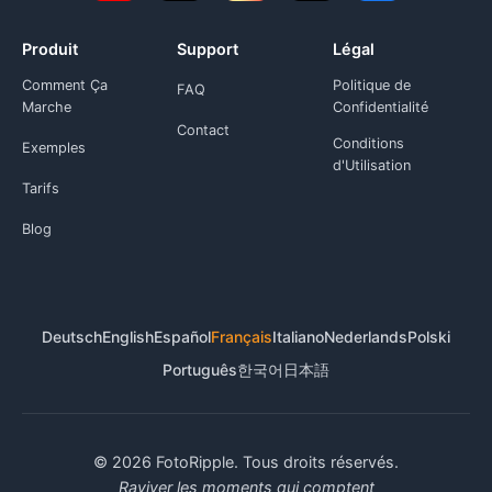
Produit
Support
Légal
Comment Ça
Politique de
FAQ
Marche
Confidentialité
Contact
Conditions
Exemples
d'Utilisation
Tarifs
Blog
Deutsch
English
Español
Français
Italiano
Nederlands
Polski
Português
한국어
日本語
© 2026 FotoRipple. Tous droits réservés.
Raviver les moments qui comptent