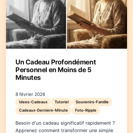
Deutsch
English
Español
Français
Italiano
Un Cadeau Profondément
Personnel en Moins de 5
Nederlands
Polski
Português
한국어
日本語
Minutes
8 février 2026
Idees-Cadeaux
Tutoriel
Souvenirs-Famille
Cadeaux-Derniere-Minute
Foto-Ripple
Besoin d'un cadeau significatif rapidement ?
Apprenez comment transformer une simple