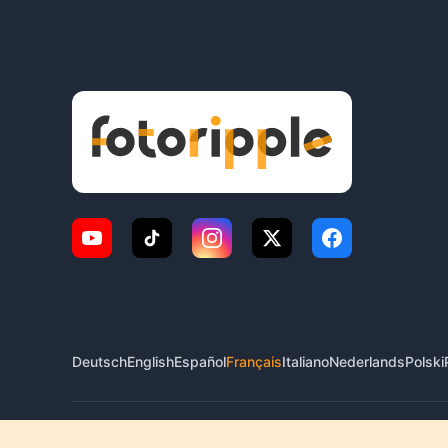
Deutsch
English
Español
Français
Italiano
Nederlands
Polski
© 2026 FotoRipple. Tous droits réservés.