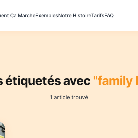
ent Ça Marche
Exemples
Notre Histoire
Tarifs
FAQ
s étiquetés avec
"family 
1 article trouvé