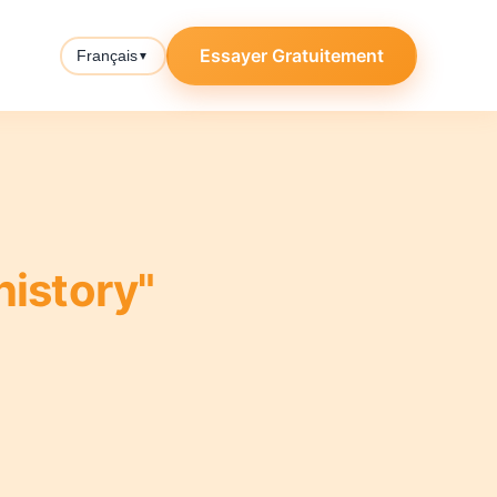
Essayer Gratuitement
Français
▼
history"