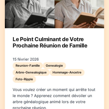
Le Point Culminant de Votre
Prochaine Réunion de Famille
Deutsch
English
Español
Français
Italiano
Nederlands
Polski
Português
한국어
日本語
15 février 2026
Reunion-Famille
Genealogie
Arbre-Genealogique
Hommage-Ancetre
Foto-Ripple
Vous voulez créer un moment qui arrête tout
le monde ? Apprenez comment dévoiler un
arbre généalogique animé lors de votre
prochaine réunion.