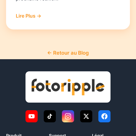
Lire Plus →
← Retour au Blog
Produit
Support
Légal