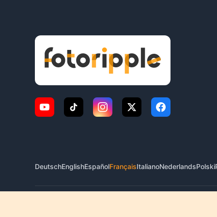
Deutsch
English
Español
Français
Italiano
Nederlands
Polski
© 2026 FotoRipple. Tous droits réservés.