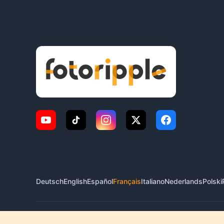
Deutsch
English
Español
Français
Italiano
Nederlands
Polski
© 2026 FotoRipple. Tous droits réservés.