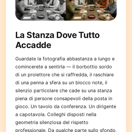
La Stanza Dove Tutto
Accadde
Deutsch
English
Español
Français
Italiano
Guardate la fotografia abbastanza a lungo e
comincerete a sentirla — il borbottio sordo
Nederlands
Polski
Português
한국어
日本語
di un proiettore che si raffredda, il raschiare
di una penna a sfera su un blocco note, il
silenzio particolare che cade su una stanza
piena di persone consapevoli della posta in
gioco. Un tavolo da conferenza. Un dirigente
a capotavola. Colleghi disposti nella
geometria silenziosa del rispetto
professionale. Da qualche parte sullo sfondo,