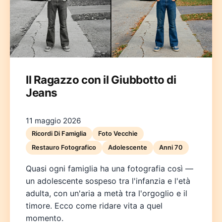
Il Ragazzo con il Giubbotto di
Jeans
Deutsch
English
Español
Français
Italiano
Nederlands
Polski
Português
한국어
日本語
11 maggio 2026
Ricordi Di Famiglia
Foto Vecchie
Restauro Fotografico
Adolescente
Anni 70
Quasi ogni famiglia ha una fotografia così —
un adolescente sospeso tra l'infanzia e l'età
adulta, con un'aria a metà tra l'orgoglio e il
timore. Ecco come ridare vita a quel
momento.