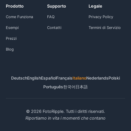
Prodotto
Supporto
Legale
Come Funziona
FAQ
Privacy Policy
Esempi
Contatti
Termini di Servizio
Prezzi
Blog
Deutsch
English
Español
Français
Italiano
Nederlands
Polski
Português
한국어
日本語
© 2026 FotoRipple. Tutti i diritti riservati.
Riportiamo in vita i momenti che contano