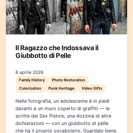
Il Ragazzo che Indossava il
Giubbotto di Pelle
Deutsch
English
Español
Français
Italiano
Nederlands
Polski
Português
한국어
日本語
6 aprile 2026
Family History
Photo Restoration
Colorization
Punk Heritage
Video Gifts
Nella fotografia, un adolescente è in piedi
davanti a un muro coperto di graffiti — le
scritte dei Sex Pistols, una dozzina di altre
dichiarazioni — con un giubbotto di pelle
che ha il proprio vocabolario. Guardalo bene.