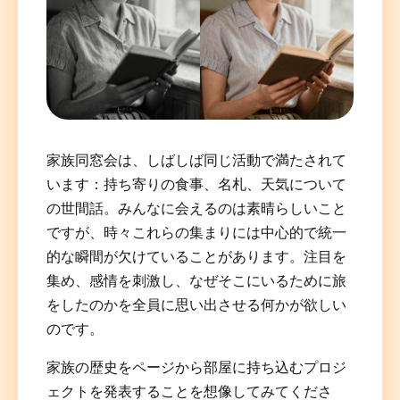
家族同窓会は、しばしば同じ活動で満たされて
Deutsch
English
Español
Français
Italiano
います：持ち寄りの食事、名札、天気について
の世間話。みんなに会えるのは素晴らしいこと
Nederlands
Polski
Português
한국어
日本語
ですが、時々これらの集まりには中心的で統一
的な瞬間が欠けていることがあります。注目を
集め、感情を刺激し、なぜそこにいるために旅
をしたのかを全員に思い出させる何かが欲しい
のです。
家族の歴史をページから部屋に持ち込むプロジ
ェクトを発表することを想像してみてくださ