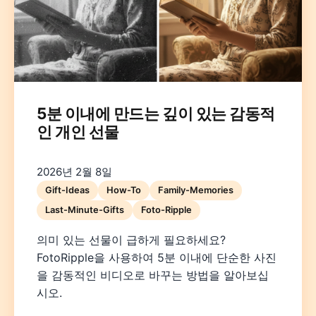
5분 이내에 만드는 깊이 있는 감동적
인 개인 선물
Deutsch
English
Español
Français
Italiano
Nederlands
Polski
Português
한국어
日本語
2026년 2월 8일
Gift-Ideas
How-To
Family-Memories
Last-Minute-Gifts
Foto-Ripple
의미 있는 선물이 급하게 필요하세요?
FotoRipple을 사용하여 5분 이내에 단순한 사진
을 감동적인 비디오로 바꾸는 방법을 알아보십
시오.