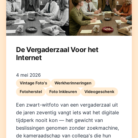
De Vergaderzaal Voor het
Internet
Deutsch
English
Español
Français
Italiano
Nederlands
Polski
Português
한국어
日本語
4 mei 2026
Vintage Foto's
Werkherinneringen
Fotoherstel
Foto Inkleuren
Videogeschenk
Een zwart-witfoto van een vergaderzaal uit
de jaren zeventig vangt iets wat het digitale
tijdperk nooit kon — het gewicht van
beslissingen genomen zonder zoekmachine,
de kameraadschap van collega's die hun