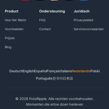
Product
Ondersteuning
Juridisch
Hoe Het Werkt
FAQ
Privacybeleid
Voorbeelden
Contact
Servicevoorwaarden
Prijzen
Blog
Deutsch
English
Español
Français
Italiano
Nederlands
Polski
Português
한국어
日本語
© 2026 FotoRipple. Alle rechten voorbehouden.
Momenten die ertoe doen herleven