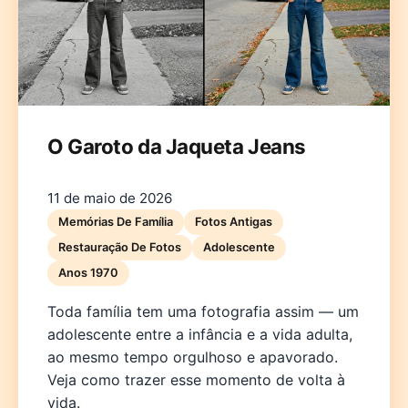
O Garoto da Jaqueta Jeans
Deutsch
English
Español
Français
Italiano
11 de maio de 2026
Nederlands
Polski
Português
한국어
日本語
Memórias De Família
Fotos Antigas
Restauração De Fotos
Adolescente
Anos 1970
Toda família tem uma fotografia assim — um
adolescente entre a infância e a vida adulta,
ao mesmo tempo orgulhoso e apavorado.
Veja como trazer esse momento de volta à
vida.