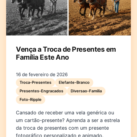
Vença a Troca de Presentes em
Família Este Ano
Deutsch
English
Español
Français
Italiano
Nederlands
Polski
Português
한국어
日本語
16 de fevereiro de 2026
Troca-Presentes
Elefante-Branco
Presentes-Engracados
Diversao-Familia
Foto-Ripple
Cansado de receber uma vela genérica ou
um cartão-presente? Aprenda a ser a estrela
da troca de presentes com um presente
fotográfico personalizado e animado.