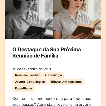
Deutsch
English
Español
Français
Italiano
O Destaque da Sua Próxima
Reunião de Família
Nederlands
Polski
Português
한국어
日本語
15 de fevereiro de 2026
Reuniao-Familiar
Genealogia
Arvore-Genealogica
Tributo-Antepasados
Foto-Ripple
Quer criar um momento que pare todos nos
seus passos? Aprenda a revelar uma árvore