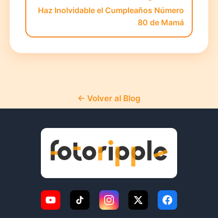
Haz Inolvidable el Cumpleaños Número
80 de Mamá
← Volver al Blog