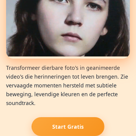
Deutsch
English
Español
Français
Italiano
Transformeer dierbare foto's in geanimeerde
Nederlands
Polski
Português
한국어
日本語
video's die herinneringen tot leven brengen. Zie
vervaagde momenten hersteld met subtiele
beweging, levendige kleuren en de perfecte
soundtrack.
Start Gratis