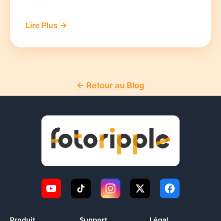
Lire Plus →
← Retour au Blog
Produit
Support
Légal