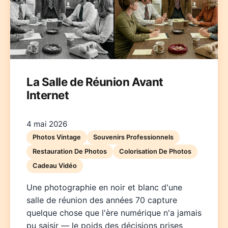
La Salle de Réunion Avant
Internet
Deutsch
English
Español
Français
Italiano
Nederlands
Polski
Português
한국어
日本語
4 mai 2026
Photos Vintage
Souvenirs Professionnels
Restauration De Photos
Colorisation De Photos
Cadeau Vidéo
Une photographie en noir et blanc d'une
salle de réunion des années 70 capture
quelque chose que l'ère numérique n'a jamais
pu saisir — le poids des décisions prises