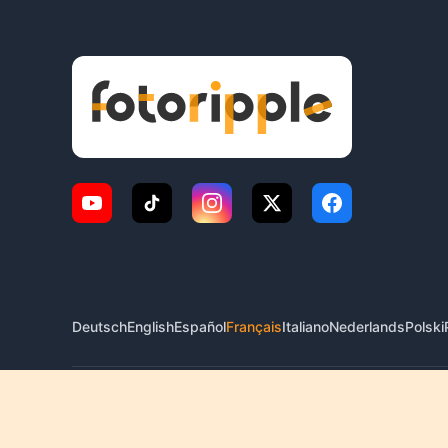
Deutsch
English
Español
Français
Italiano
Nederlands
Polski
© 2026 FotoRipple. Tous droits réservés.