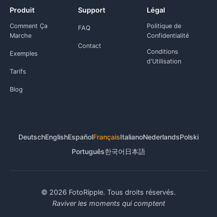
Produit
Support
Légal
Comment Ça
Politique de
FAQ
Marche
Confidentialité
Contact
Conditions
Exemples
d'Utilisation
Tarifs
Blog
Deutsch
English
Español
Français
Italiano
Nederlands
Polski
Português
한국어
日本語
© 2026 FotoRipple. Tous droits réservés.
Raviver les moments qui comptent