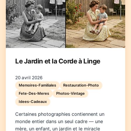
Deutsch
English
Español
Français
Italiano
Le Jardin et la Corde à Linge
Nederlands
Polski
Português
한국어
日本語
20 avril 2026
Memoires-Familiales
Restauration-Photo
Fete-Des-Meres
Photos-Vintage
Idees-Cadeaux
Certaines photographies contiennent un
monde entier dans un seul cadre — une
mère, un enfant, un jardin et le miracle