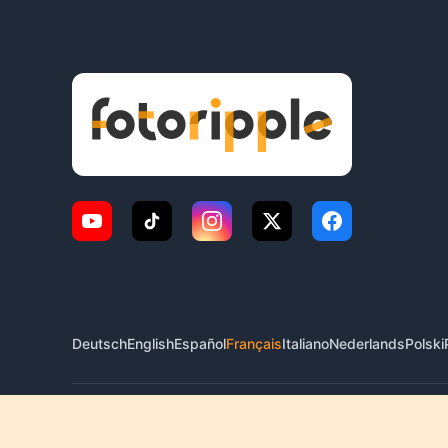
Deutsch
English
Español
Français
Italiano
Nederlands
Polski
© 2026 FotoRipple. Tous droits réservés.