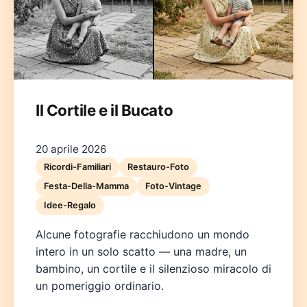
Il Cortile e il Bucato
Deutsch
English
Español
Français
Italiano
20 aprile 2026
Nederlands
Polski
Português
한국어
日本語
Ricordi-Familiari
Restauro-Foto
Festa-Della-Mamma
Foto-Vintage
Idee-Regalo
Alcune fotografie racchiudono un mondo
intero in un solo scatto — una madre, un
bambino, un cortile e il silenzioso miracolo di
un pomeriggio ordinario.