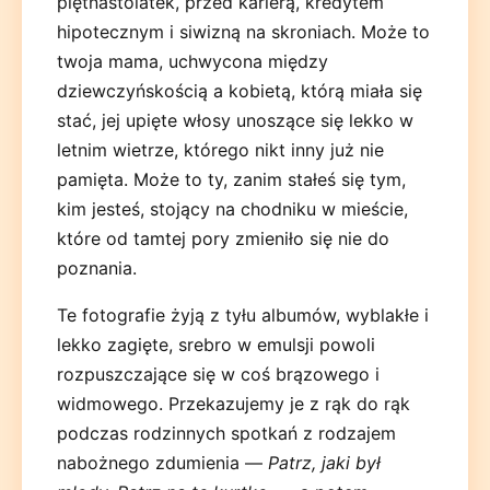
piętnastolatek, przed karierą, kredytem
hipotecznym i siwizną na skroniach. Może to
twoja mama, uchwycona między
dziewczyńskością a kobietą, którą miała się
stać, jej upięte włosy unoszące się lekko w
letnim wietrze, którego nikt inny już nie
pamięta. Może to ty, zanim stałeś się tym,
kim jesteś, stojący na chodniku w mieście,
które od tamtej pory zmieniło się nie do
poznania.
Te fotografie żyją z tyłu albumów, wyblakłe i
lekko zagięte, srebro w emulsji powoli
rozpuszczające się w coś brązowego i
widmowego. Przekazujemy je z rąk do rąk
podczas rodzinnych spotkań z rodzajem
nabożnego zdumienia —
Patrz, jaki był