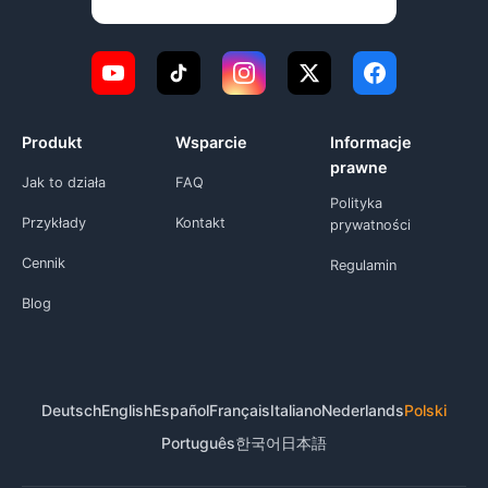
Produkt
Wsparcie
Informacje
prawne
Jak to działa
FAQ
Polityka
Przykłady
Kontakt
prywatności
Cennik
Regulamin
Blog
Deutsch
English
Español
Français
Italiano
Nederlands
Polski
Português
한국어
日本語