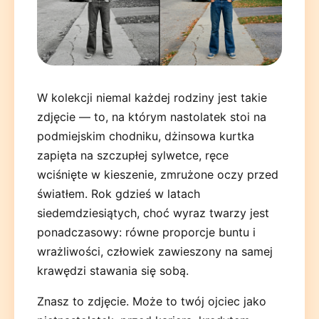
W kolekcji niemal każdej rodziny jest takie
zdjęcie — to, na którym nastolatek stoi na
Deutsch
English
Español
Français
Italiano
podmiejskim chodniku, dżinsowa kurtka
zapięta na szczupłej sylwetce, ręce
Nederlands
Polski
Português
한국어
日本語
wciśnięte w kieszenie, zmrużone oczy przed
światłem. Rok gdzieś w latach
siedemdziesiątych, choć wyraz twarzy jest
ponadczasowy: równe proporcje buntu i
wrażliwości, człowiek zawieszony na samej
krawędzi stawania się sobą.
Znasz to zdjęcie. Może to twój ojciec jako