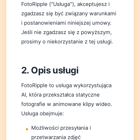
FotoRipple ("Usługa"), akceptujesz i
zgadzasz się być związany warunkami
i postanowieniami niniejszej umowy.
Jeśli nie zgadzasz się z powyższym,
prosimy o niekorzystanie z tej usługi.
Deutsch
English
Español
Français
Italiano
2. Opis usługi
Nederlands
Polski
Português
한국어
日本語
FotoRipple to usługa wykorzystująca
AI, która przekształca statyczne
fotografie w animowane klipy wideo.
Usługa obejmuje:
Możliwości przesyłania i
przetwarzania zdjęć