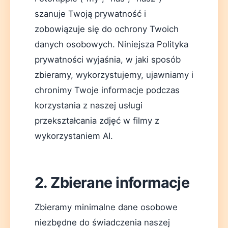
szanuje Twoją prywatność i
zobowiązuje się do ochrony Twoich
danych osobowych. Niniejsza Polityka
prywatności wyjaśnia, w jaki sposób
zbieramy, wykorzystujemy, ujawniamy i
chronimy Twoje informacje podczas
Deutsch
English
Español
Français
Italiano
korzystania z naszej usługi
przekształcania zdjęć w filmy z
Nederlands
Polski
Português
한국어
日本語
wykorzystaniem AI.
2. Zbierane informacje
Zbieramy minimalne dane osobowe
niezbędne do świadczenia naszej