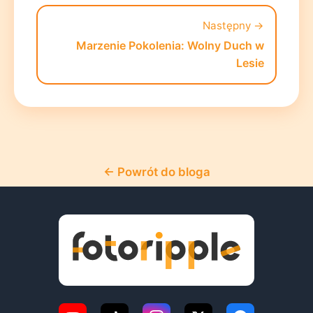
Następny →
Marzenie Pokolenia: Wolny Duch w
Lesie
← Powrót do bloga