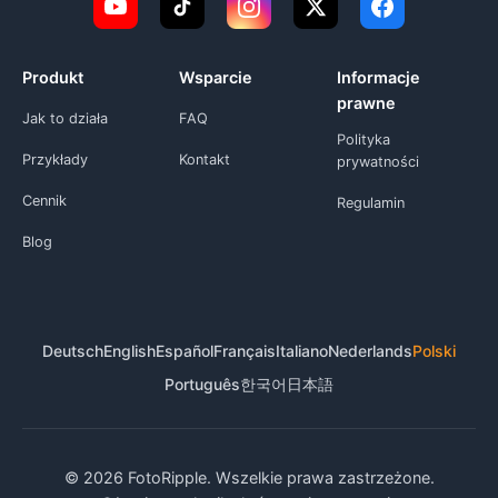
Produkt
Wsparcie
Informacje
prawne
Jak to działa
FAQ
Polityka
Przykłady
Kontakt
prywatności
Cennik
Regulamin
Blog
Deutsch
English
Español
Français
Italiano
Nederlands
Polski
Português
한국어
日本語
© 2026 FotoRipple. Wszelkie prawa zastrzeżone.