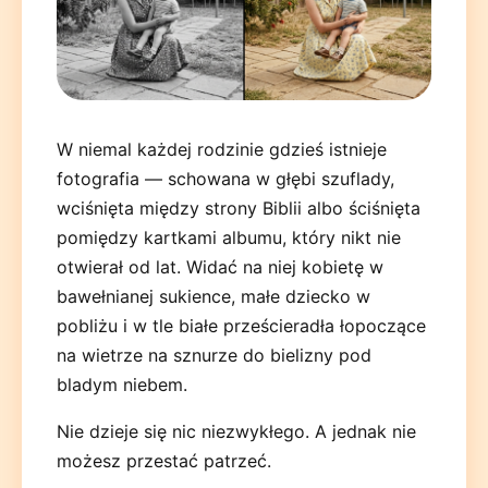
W niemal każdej rodzinie gdzieś istnieje
fotografia — schowana w głębi szuflady,
Deutsch
English
Español
Français
Italiano
wciśnięta między strony Biblii albo ściśnięta
pomiędzy kartkami albumu, który nikt nie
Nederlands
Polski
Português
한국어
日本語
otwierał od lat. Widać na niej kobietę w
bawełnianej sukience, małe dziecko w
pobliżu i w tle białe prześcieradła łopoczące
na wietrze na sznurze do bielizny pod
bladym niebem.
Nie dzieje się nic niezwykłego. A jednak nie
możesz przestać patrzeć.