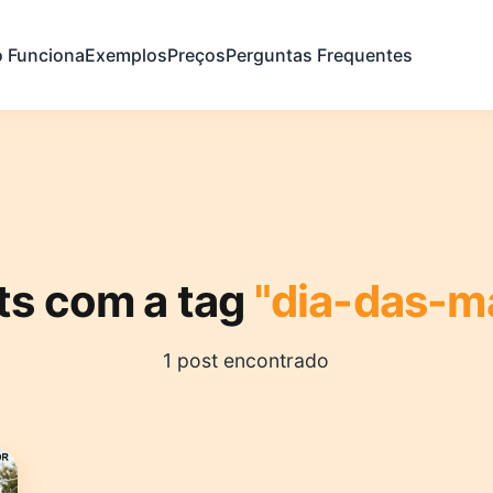
 Funciona
Exemplos
Preços
Perguntas Frequentes
ts com a tag
"dia-das-m
1 post encontrado