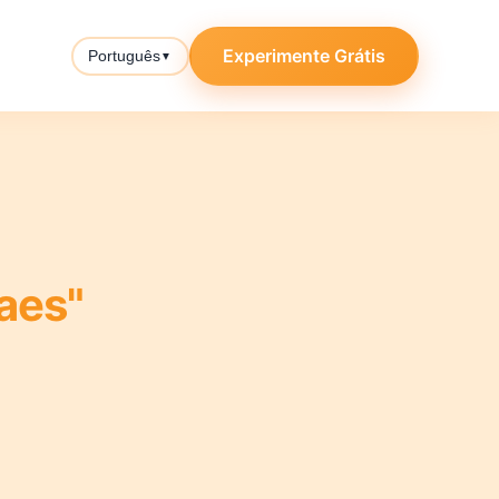
Experimente Grátis
Português
▼
aes"