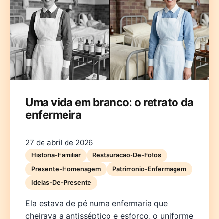
Deutsch
English
Español
Français
Italiano
Uma vida em branco: o retrato da
enfermeira
Nederlands
Polski
Português
한국어
日本語
27 de abril de 2026
Historia-Familiar
Restauracao-De-Fotos
Presente-Homenagem
Patrimonio-Enfermagem
Ideias-De-Presente
Ela estava de pé numa enfermaria que
cheirava a antisséptico e esforço, o uniforme