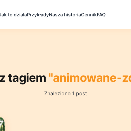
Jak to działa
Przykłady
Nasza historia
Cennik
FAQ
 z tagiem
"animowane-zd
Znaleziono 1 post