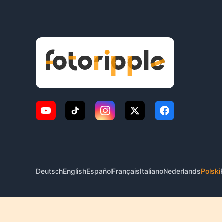
Deutsch
English
Español
Français
Italiano
Nederlands
Polski
© 2026 FotoRipple. Wszelkie prawa zastrzeżone.