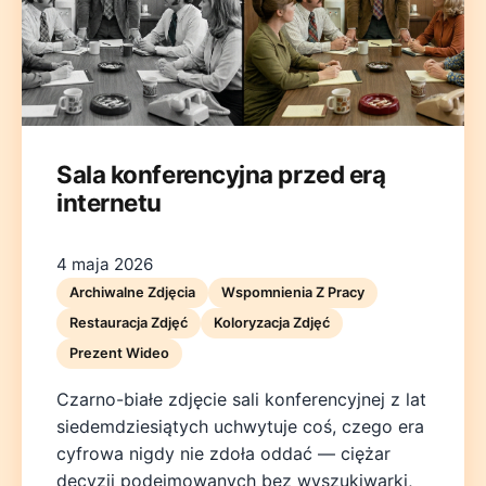
Sala konferencyjna przed erą
internetu
Deutsch
English
Español
Français
Italiano
Nederlands
Polski
Português
한국어
日本語
4 maja 2026
Archiwalne Zdjęcia
Wspomnienia Z Pracy
Restauracja Zdjęć
Koloryzacja Zdjęć
Prezent Wideo
Czarno-białe zdjęcie sali konferencyjnej z lat
siedemdziesiątych uchwytuje coś, czego era
cyfrowa nigdy nie zdoła oddać — ciężar
decyzji podejmowanych bez wyszukiwarki,