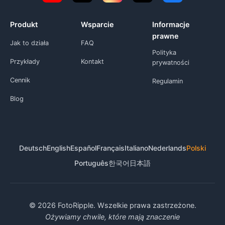
Produkt
Wsparcie
Informacje
prawne
Jak to działa
FAQ
Polityka
Przykłady
Kontakt
prywatności
Cennik
Regulamin
Blog
Deutsch
English
Español
Français
Italiano
Nederlands
Polski
Português
한국어
日本語
© 2026 FotoRipple. Wszelkie prawa zastrzeżone.
Ożywiamy chwile, które mają znaczenie