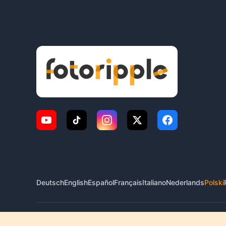
Deutsch
English
Español
Français
Italiano
Nederlands
Polski
© 2026 FotoRipple. Wszelkie prawa zastrzeżone.