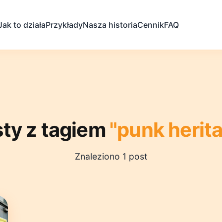
Jak to działa
Przykłady
Nasza historia
Cennik
FAQ
ty z tagiem
"punk herit
Znaleziono 1 post