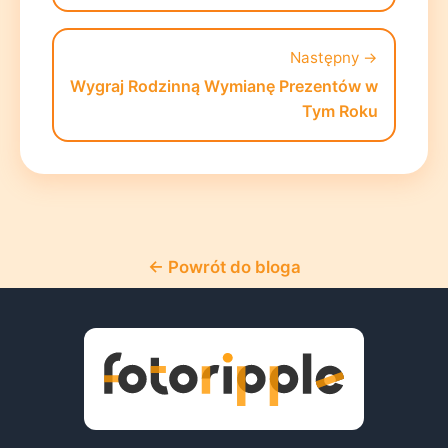
Następny →
Wygraj Rodzinną Wymianę Prezentów w
Tym Roku
← Powrót do bloga