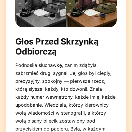
Głos Przed Skrzynką
Odbiorczą
Deutsch
English
Español
Français
Italiano
Podnosiła słuchawkę, zanim zdążyła
Nederlands
Polski
Português
한국어
日本語
zabrzmieć drugi sygnał. Jej głos był ciepły,
precyzyjny, spokojny — pierwsza rzecz,
którą słyszał każdy, kto dzwonił. Znała
każdy numer wewnętrzny, każde imię, każde
upodobanie. Wiedziała, którzy kierownicy
wolą wiadomości w stenografii, a którzy
wolą pisany bilecik zostawiony pod
przyciskiem do papieru. Była, w każdym