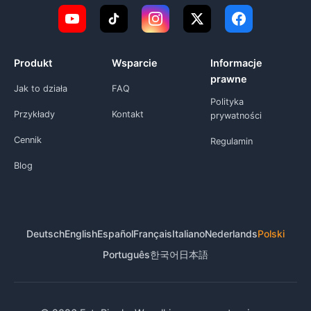
Produkt
Wsparcie
Informacje
prawne
Jak to działa
FAQ
Polityka
Przykłady
Kontakt
prywatności
Cennik
Regulamin
Blog
Deutsch
English
Español
Français
Italiano
Nederlands
Polski
Português
한국어
日本語