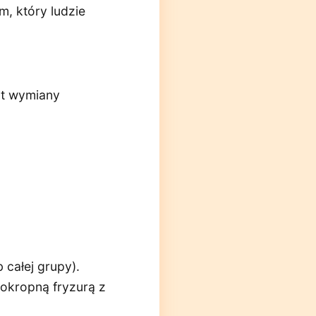
, który ludzie
ot wymiany
 całej grupy).
 okropną fryzurą z