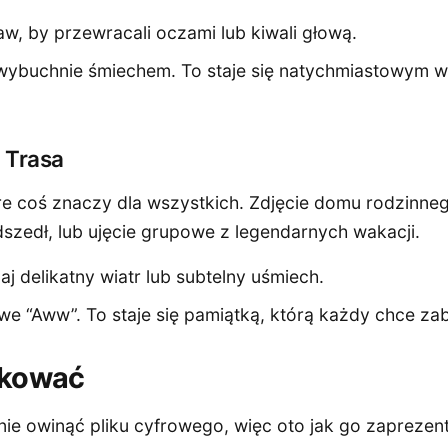
aw, by przewracali oczami lub kiwali głową.
 wybuchnie śmiechem. To staje się natychmiastowym
 Trasa
óre coś znaczy dla wszystkich. Zdjęcie domu rodzinn
dszedł, lub ujęcie grupowe z legendarnych wakacji.
aj delikatny wiatr lub subtelny uśmiech.
owe “Aww”. To staje się pamiątką, którą każdy chce z
akować
ie owinąć pliku cyfrowego, więc oto jak go zaprezen