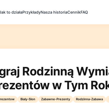
Jak to działa
Przykłady
Nasza historia
Cennik
FAQ
raj Rodzinną Wym
rezentów w Tym Ro
rezentow
Bialy-Slon
Zabawne-Prezenty
Rodzinna-Zabawa