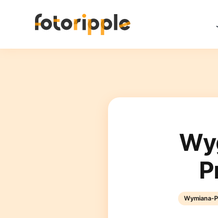
Wyg
P
Wymiana-P