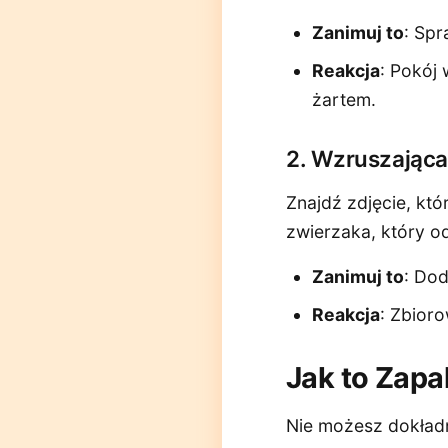
Zanimuj to
: Spr
Reakcja
: Pokój
żartem.
2. Wzruszająca
Znajdź zdjęcie, kt
zwierzaka, który o
Zanimuj to
: Dod
Reakcja
: Zbior
Jak to Zap
Nie możesz dokładn