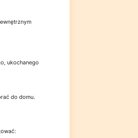
 wewnętrznym
ego, ukochanego
abrać do domu.
tować: