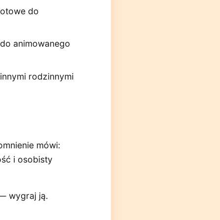
 gotowe do
je do animowanego
innymi rodzinnymi
omnienie mówi:
ść i osobisty
— wygraj ją.