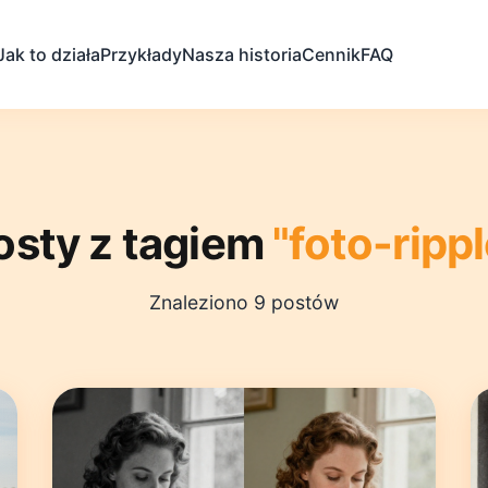
Jak to działa
Przykłady
Nasza historia
Cennik
FAQ
osty z tagiem
"foto-rippl
Znaleziono 9 postów