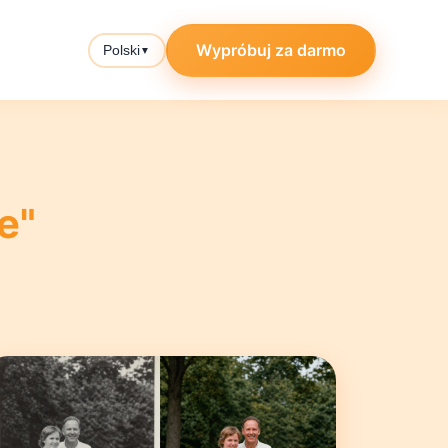
Wypróbuj za darmo
Polski
▼
e"