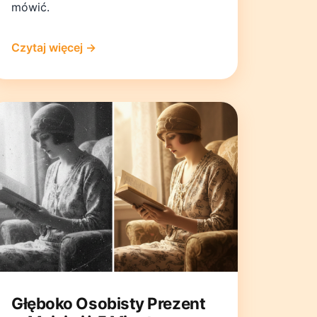
mówić.
Czytaj więcej →
Głęboko Osobisty Prezent