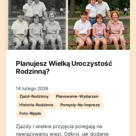
Deutsch
English
Español
Français
Italiano
Planujesz Wielką Uroczystość
Rodzinną?
Nederlands
Polski
Português
한국어
日本語
14 lutego 2026
Zjazd-Rodzinny
Planowanie-Wydarzen
Historia-Rodzinna
Pomysly-Na-Impreze
Foto-Ripple
Zjazdy i wielkie przyjęcia polegają na
nawiązywaniu więzi. Odkryj, jak dodanie