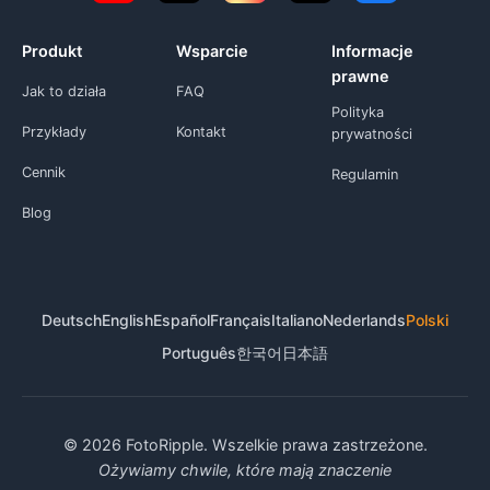
Produkt
Wsparcie
Informacje
prawne
Jak to działa
FAQ
Polityka
Przykłady
Kontakt
prywatności
Cennik
Regulamin
Blog
Deutsch
English
Español
Français
Italiano
Nederlands
Polski
Português
한국어
日本語
© 2026 FotoRipple. Wszelkie prawa zastrzeżone.
Ożywiamy chwile, które mają znaczenie