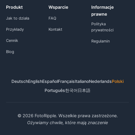
Produkt
Wsparcie
Informacje
prawne
Jak to działa
FAQ
Polityka
Przykłady
Kontakt
prywatności
Cennik
Regulamin
Blog
Deutsch
English
Español
Français
Italiano
Nederlands
Polski
Português
한국어
日本語
© 2026 FotoRipple. Wszelkie prawa zastrzeżone.
Ożywiamy chwile, które mają znaczenie