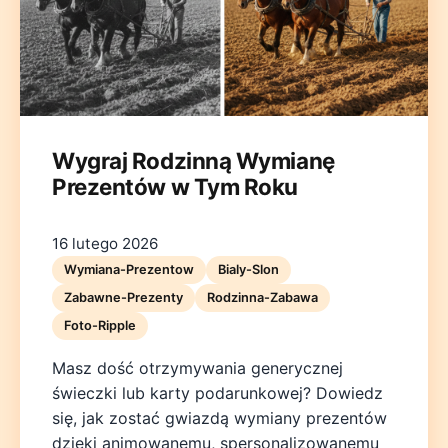
Wygraj Rodzinną Wymianę
Prezentów w Tym Roku
Deutsch
English
Español
Français
Italiano
Nederlands
Polski
Português
한국어
日本語
16 lutego 2026
Wymiana-Prezentow
Bialy-Slon
Zabawne-Prezenty
Rodzinna-Zabawa
Foto-Ripple
Masz dość otrzymywania generycznej
świeczki lub karty podarunkowej? Dowiedz
się, jak zostać gwiazdą wymiany prezentów
dzięki animowanemu, spersonalizowanemu